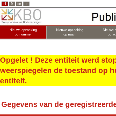
nl
fr
de
en
Nieuwe opzoeking
Nieuwe opzoeking
Nieuwe 
op nummer
op naam
op act
Opgelet ! Deze entiteit werd st
weerspiegelen de toestand op h
entiteit.
Gegevens van de geregistreerde 