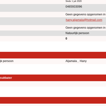
Sinds 1 juli 2020
0465933096
Geen gegevens opgenomen in
hany.aljamala@hotmail.com
Geen gegevens opgenomen in
Natuurlijk persoon
0
ijk persoon
Aljamala , Hany
suitbater