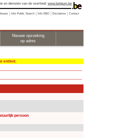
ie en diensten van de overheid:
www.belgium.be
Nieuws
Info Public Search
Info KBO
Disclaimer
Contact
Nieuwe opzoeking
op adres
 entiteit.
natuurlijk persoon