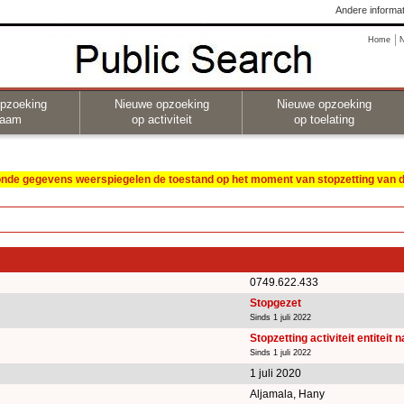
Andere informat
Home
pzoeking
Nieuwe opzoeking
Nieuwe opzoeking
naam
op activiteit
op toelating
oonde gegevens weerspiegelen de toestand op het moment van stopzetting van de
0749.622.433
Stopgezet
Sinds 1 juli 2022
Stopzetting activiteit entiteit 
Sinds 1 juli 2022
1 juli 2020
Aljamala, Hany