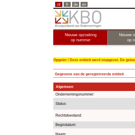
nl
fr
de
en
Nieuwe opzoeking
Nieuwe o
op nummer
op 
Opgelet ! Deze entiteit werd stopgezet. De get
Gegevens van de geregistreerde entiteit
Algemeen
Ondernemingsnummer:
Status:
Rechtstoestand:
Begindatum:
Naam: