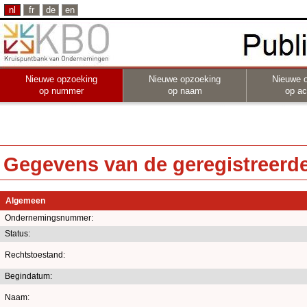
nl
fr
de
en
Nieuwe opzoeking
Nieuwe opzoeking
Nieuwe 
op nummer
op naam
op act
Gegevens van de geregistreerde 
Algemeen
Ondernemingsnummer:
Status:
Rechtstoestand:
Begindatum:
Naam: