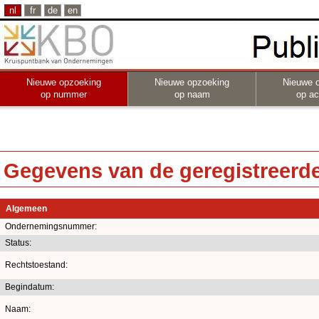
nl
fr
de
en
Nieuwe opzoeking
Nieuwe opzoeking
Nieuwe 
op nummer
op naam
op act
Gegevens van de geregistreerde 
Algemeen
Ondernemingsnummer:
Status:
Rechtstoestand:
Begindatum:
Naam: