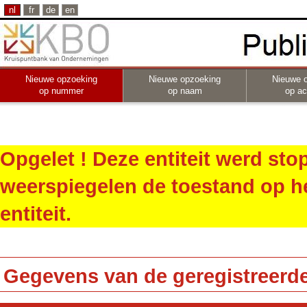
nl
fr
de
en
Nieuwe opzoeking
Nieuwe opzoeking
Nieuwe 
op nummer
op naam
op act
Opgelet ! Deze entiteit werd st
weerspiegelen de toestand op h
entiteit.
Gegevens van de geregistreerde 