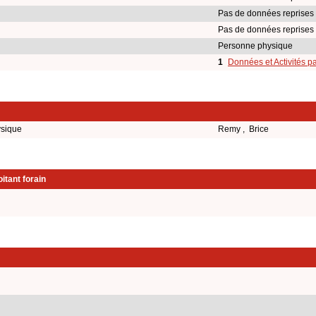
Pas de données reprises
Pas de données reprises
Personne physique
1
Données et Activités p
ysique
Remy , Brice
itant forain