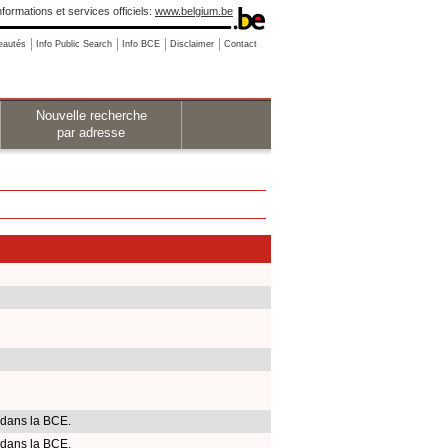
nformations et services officiels:
www.belgium.be
eautés
Info Public Search
Info BCE
Disclaimer
Contact
Nouvelle recherche
par adresse
 dans la BCE.
 dans la BCE.