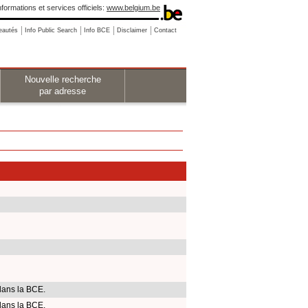
nformations et services officiels:
www.belgium.be
eautés
Info Public Search
Info BCE
Disclaimer
Contact
Nouvelle recherche
par adresse
dans la BCE.
dans la BCE.