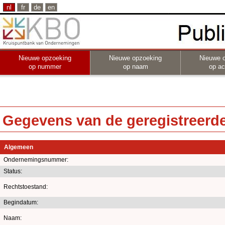
nl
fr
de
en
Nieuwe opzoeking
Nieuwe opzoeking
Nieuwe 
op nummer
op naam
op act
Gegevens van de geregistreerde 
Algemeen
Ondernemingsnummer:
Status:
Rechtstoestand:
Begindatum:
Naam: