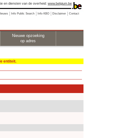
ie en diensten van de overheid:
www.belgium.be
Nieuws
Info Public Search
Info KBO
Disclaimer
Contact
Nieuwe opzoeking
op adres
 entiteit.