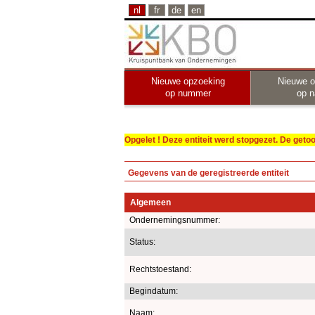
nl
fr
de
en
Nieuwe opzoeking
Nieuwe o
op nummer
op 
Opgelet ! Deze entiteit werd stopgezet. De get
Gegevens van de geregistreerde entiteit
Algemeen
Ondernemingsnummer:
Status:
Rechtstoestand:
Begindatum:
Naam: