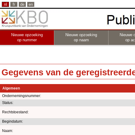
nl
fr
de
en
Nieuwe opzoeking
Nieuwe opzoeking
Nieuwe 
op nummer
op naam
op act
Gegevens van de geregistreerde 
Algemeen
Ondernemingsnummer:
Status:
Rechtstoestand:
Begindatum:
Naam: