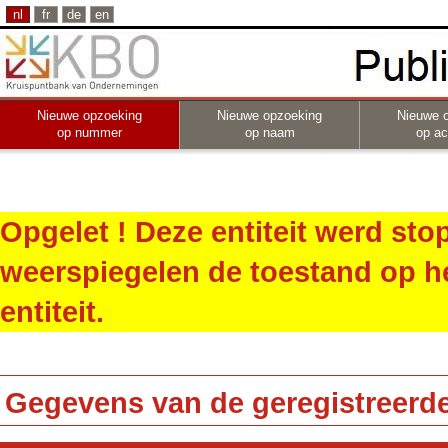
nl
fr
de
en
Nieuwe opzoeking
Nieuwe opzoeking
Nieuwe 
op nummer
op naam
op act
Opgelet ! Deze entiteit werd st
weerspiegelen de toestand op h
entiteit.
Gegevens van de geregistreerde 