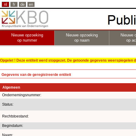
nl
fr
de
en
Nieuwe opzoeking
Nieuwe opzoeking
Nieuwe 
op nummer
op naam
op act
Opgelet ! Deze entiteit werd stopgezet. De getoonde gegevens weerspiegelen de
Gegevens van de geregistreerde entiteit
Algemeen
Ondernemingsnummer:
Status:
Rechtstoestand:
Begindatum:
Naam: