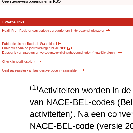
Geen gegevens opgenomen in KBO.
Externe links
HealthPro - Register van actieve zorgverleners in de gezondheidszorg
Publicaties in het Belgisch Staatsblad
Publicaties van de jaarrekeningen bij de NBB
Databank van statuten en vertegenwoordigingsbevoegdheden (notariële akten)
Check inhoudingsplicht
Centraal register van bestuursverboden - aanmelden
(1)
Activiteiten worden in 
van NACE-BEL-codes (Bel
activiteiten). Na een conve
NACE-BEL-code (versie 2