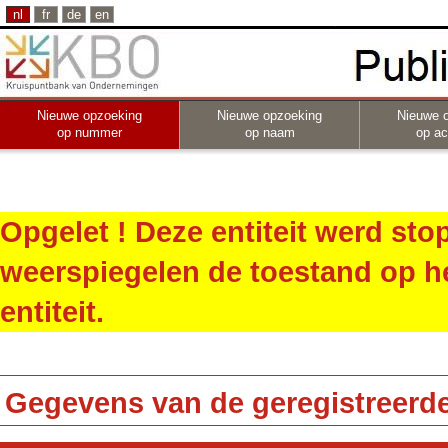
nl
fr
de
en
Nieuwe opzoeking
Nieuwe opzoeking
Nieuwe 
op nummer
op naam
op act
Opgelet ! Deze entiteit werd st
weerspiegelen de toestand op h
entiteit.
Gegevens van de geregistreerde 