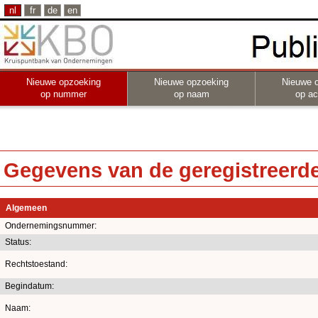
nl
fr
de
en
Nieuwe opzoeking
Nieuwe opzoeking
Nieuwe 
op nummer
op naam
op act
Gegevens van de geregistreerde 
Algemeen
Ondernemingsnummer:
Status:
Rechtstoestand:
Begindatum:
Naam: