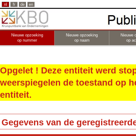
nl
fr
de
en
Nieuwe opzoeking
Nieuwe opzoeking
Nieuwe 
op nummer
op naam
op act
Opgelet ! Deze entiteit werd st
weerspiegelen de toestand op h
entiteit.
Gegevens van de geregistreerde 