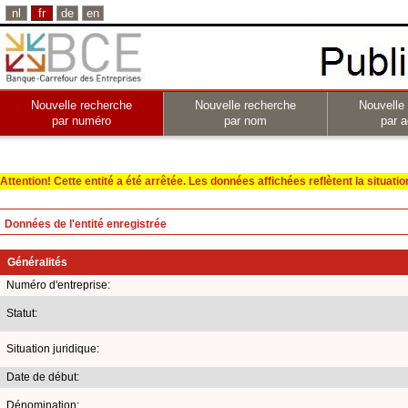
nl
fr
de
en
Nouvelle recherche
Nouvelle recherche
Nouvelle
par numéro
par nom
par a
Attention! Cette entité a été arrêtée. Les données affichées reflètent la situation 
Données de l'entité enregistrée
Généralités
Numéro d'entreprise:
Statut:
Situation juridique:
Date de début:
Dénomination: