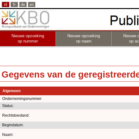
nl
fr
de
en
Nieuwe opzoeking
Nieuwe opzoeking
Nieuwe 
op nummer
op naam
op act
Gegevens van de geregistreerde 
Algemeen
Ondernemingsnummer:
Status:
Rechtstoestand:
Begindatum:
Naam: