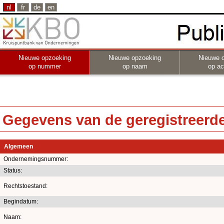
nl
fr
de
en
Nieuwe opzoeking
Nieuwe opzoeking
Nieuwe 
op nummer
op naam
op act
Gegevens van de geregistreerde 
Algemeen
Ondernemingsnummer:
Status:
Rechtstoestand:
Begindatum:
Naam: