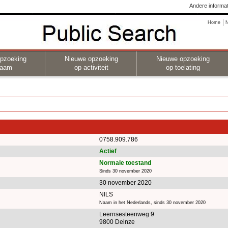
Andere informat
Home
pzoeking
Nieuwe opzoeking
Nieuwe opzoeking
naam
op activiteit
op toelating
0758.909.786
Actief
Normale toestand
Sinds 30 november 2020
30 november 2020
NILS
Naam in het Nederlands, sinds 30 november 2020
Leernsesteenweg 9
9800 Deinze