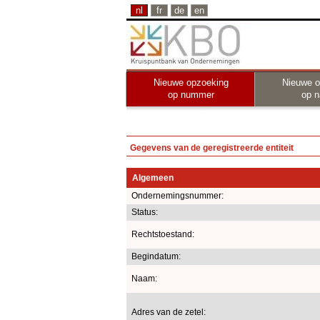
nl
fr
de
en
Nieuwe opzoeking
Nieuwe o
op nummer
op 
Gegevens van de geregistreerde entiteit
Algemeen
Ondernemingsnummer:
Status:
Rechtstoestand:
Begindatum:
Naam:
Adres van de zetel: