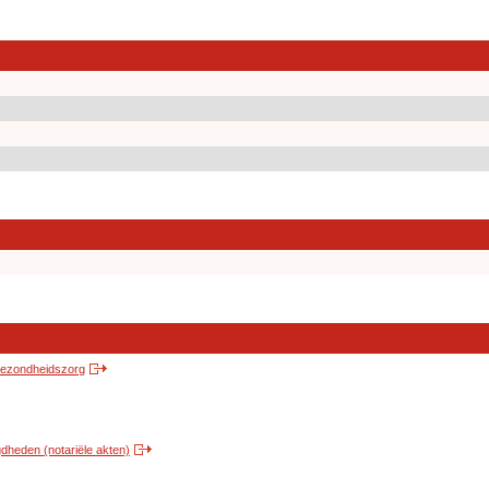
 gezondheidszorg
heden (notariële akten)