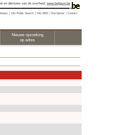
ie en diensten van de overheid:
www.belgium.be
Nieuws
Info Public Search
Info KBO
Disclaimer
Contact
Nieuwe opzoeking
op adres