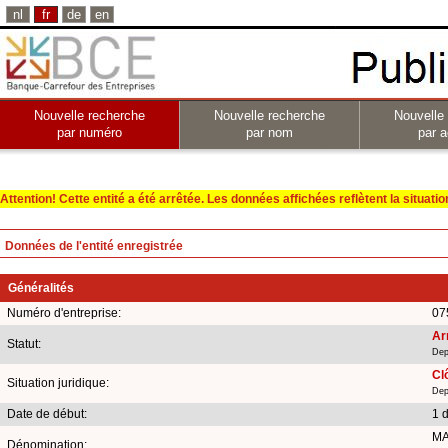
nl
fr
de
en
Nouvelle recherche
Nouvelle recherche
Nouvelle
par numéro
par nom
par a
Attention! Cette entité a été arrêtée. Les données affichées reflètent la situation 
Données de l'entité enregistrée
Généralités
Numéro d'entreprise:
07
Ar
Statut:
Dep
Clô
Situation juridique:
Dep
Date de début:
1 
MA
Dénomination: