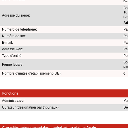
Dén
Bo
10
Adresse du siège:
Dep
Ad
Numéro de téléphone:
Pa
Numéro de fax:
Pa
E-mail:
Pa
Adresse web:
Pa
Type d'entité:
Pe
Soc
Forme légale:
Dep
Nombre d'unités d'établissement (UE):
0
Fonctions
Administrateur
Ma
Curateur (désignation par tribunaux)
De
Capacités entrepreneuriales - ambulant - exploitant forain