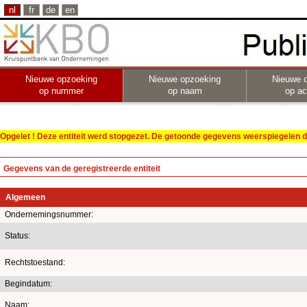
nl
fr
de
en
Nieuwe opzoeking
Nieuwe opzoeking
Nieuwe 
op nummer
op naam
op act
Opgelet ! Deze entiteit werd stopgezet. De getoonde gegevens weerspiegelen de
Gegevens van de geregistreerde entiteit
Algemeen
Ondernemingsnummer:
Status:
Rechtstoestand:
Begindatum:
Naam: