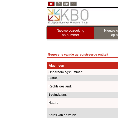
nl
fr
de
en
Nieuwe opzoeking
Nieuwe o
op nummer
op 
Gegevens van de geregistreerde entiteit
Algemeen
Ondernemingsnummer:
Status:
Rechtstoestand:
Begindatum:
Naam:
Adres van de zetel: