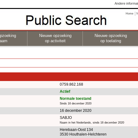
Andere informat
Home
pzoeking
Nieuwe opzoeking
Nieuwe opzoeking
naam
op activiteit
op toelating
0759.862.168
Actief
Normale toestand
Sinds 16 december 2020
16 december 2020
SABJO
Naam in het Nederlands, sinds 16 december 2020
Herebaan-Oost 134
3530 Houthalen-Helchteren