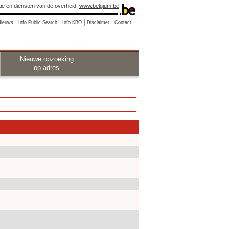
ie en diensten van de overheid:
www.belgium.be
Nieuws
Info Public Search
Info KBO
Disclaimer
Contact
Nieuwe opzoeking
op adres