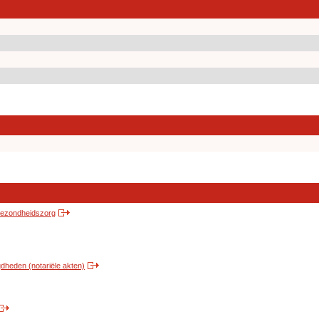
 gezondheidszorg
heden (notariële akten)