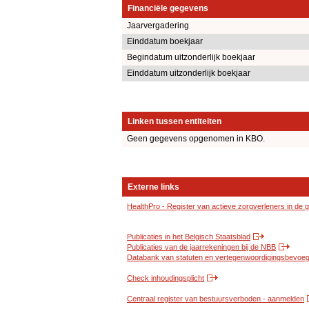
Financiële gegevens
Jaarvergadering
Einddatum boekjaar
Begindatum uitzonderlijk boekjaar
Einddatum uitzonderlijk boekjaar
Linken tussen entiteiten
Geen gegevens opgenomen in KBO.
Externe links
HealthPro - Register van actieve zorgverleners in de
Publicaties in het Belgisch Staatsblad
Publicaties van de jaarrekeningen bij de NBB
Databank van statuten en vertegenwoordigingsbevoegd
Check inhoudingsplicht
Centraal register van bestuursverboden - aanmelden