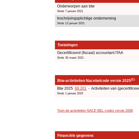
Onderworpen aan btw
Sinds 7 januari 2021
Inschrijvingsplichtige onderneming
Sinds 13 januari 2021
Toelatingen
Gecertificeerd (fiscaal) accountant ITAA
Sinds 30 maart 2021
(1)
Btw-activiteiten Nacebelcode versie 2025
Btw 2025
69.201
- Activiteiten van (gecertificee
Sinds 1 januari 2025
Toon de activiteiten NACE-BEL-codes versie 2008
.
Financiële gegevens