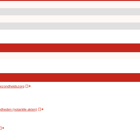
 gezondheidszorg
heden (notariële akten)