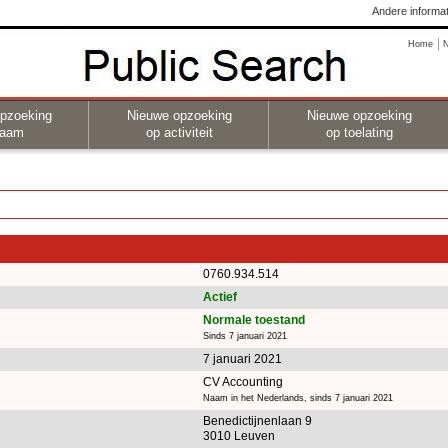
Andere informat
Home
pzoeking
Nieuwe opzoeking
Nieuwe opzoeking
naam
op activiteit
op toelating
0760.934.514
Actief
Normale toestand
Sinds 7 januari 2021
7 januari 2021
CV Accounting
Naam in het Nederlands, sinds 7 januari 2021
Benedictijnenlaan 9
3010 Leuven