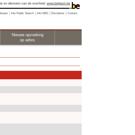
ie en diensten van de overheid:
www.belgium.be
Nieuws
Info Public Search
Info KBO
Disclaimer
Contact
Nieuwe opzoeking
op adres