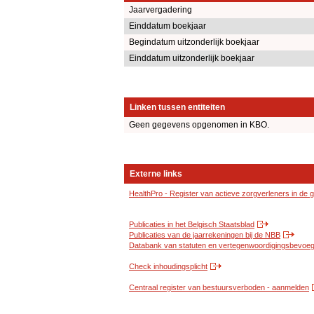
Jaarvergadering
Einddatum boekjaar
Begindatum uitzonderlijk boekjaar
Einddatum uitzonderlijk boekjaar
Linken tussen entiteiten
Geen gegevens opgenomen in KBO.
Externe links
HealthPro - Register van actieve zorgverleners in de
Publicaties in het Belgisch Staatsblad
Publicaties van de jaarrekeningen bij de NBB
Databank van statuten en vertegenwoordigingsbevoegd
Check inhoudingsplicht
Centraal register van bestuursverboden - aanmelden