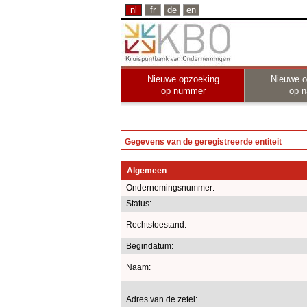
nl
fr
de
en
Nieuwe opzoeking
Nieuwe o
op nummer
op 
Gegevens van de geregistreerde entiteit
Algemeen
Ondernemingsnummer:
Status:
Rechtstoestand:
Begindatum:
Naam:
Adres van de zetel: