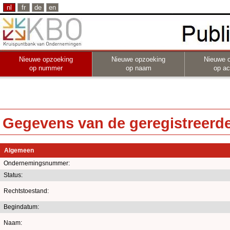
nl
fr
de
en
Nieuwe opzoeking
Nieuwe opzoeking
Nieuwe 
op nummer
op naam
op act
Gegevens van de geregistreerde 
Algemeen
Ondernemingsnummer:
Status:
Rechtstoestand:
Begindatum:
Naam: