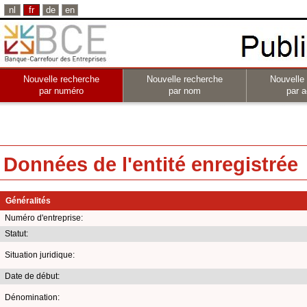
nl
fr
de
en
Nouvelle recherche
Nouvelle recherche
Nouvelle
par numéro
par nom
par a
Données de l'entité enregistrée
Généralités
Numéro d'entreprise:
Statut:
Situation juridique:
Date de début:
Dénomination: