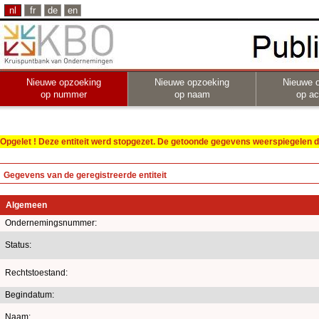
nl
fr
de
en
Nieuwe opzoeking
Nieuwe opzoeking
Nieuwe 
op nummer
op naam
op act
Opgelet ! Deze entiteit werd stopgezet. De getoonde gegevens weerspiegelen de
Gegevens van de geregistreerde entiteit
Algemeen
Ondernemingsnummer:
Status:
Rechtstoestand:
Begindatum:
Naam: