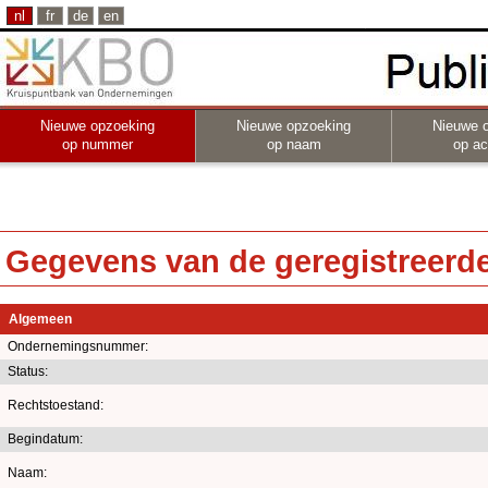
nl
fr
de
en
Nieuwe opzoeking
Nieuwe opzoeking
Nieuwe 
op nummer
op naam
op act
Gegevens van de geregistreerde 
Algemeen
Ondernemingsnummer:
Status:
Rechtstoestand:
Begindatum:
Naam: