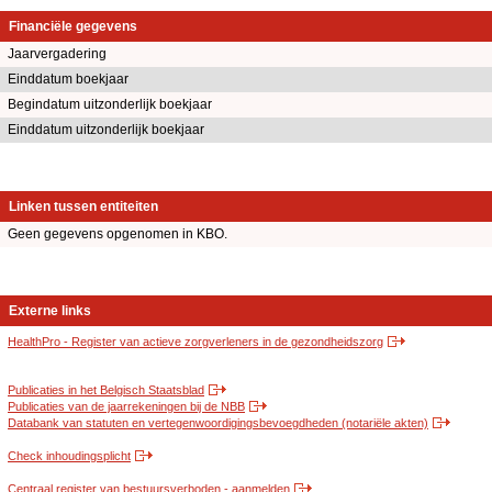
Financiële gegevens
Jaarvergadering
Einddatum boekjaar
Begindatum uitzonderlijk boekjaar
Einddatum uitzonderlijk boekjaar
Linken tussen entiteiten
Geen gegevens opgenomen in KBO.
Externe links
HealthPro - Register van actieve zorgverleners in de gezondheidszorg
Publicaties in het Belgisch Staatsblad
Publicaties van de jaarrekeningen bij de NBB
Databank van statuten en vertegenwoordigingsbevoegdheden (notariële akten)
Check inhoudingsplicht
Centraal register van bestuursverboden - aanmelden