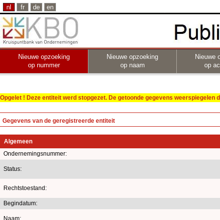
nl
fr
de
en
Nieuwe opzoeking
Nieuwe opzoeking
Nieuwe 
op nummer
op naam
op act
Opgelet ! Deze entiteit werd stopgezet. De getoonde gegevens weerspiegelen de
Gegevens van de geregistreerde entiteit
Algemeen
Ondernemingsnummer:
Status:
Rechtstoestand:
Begindatum:
Naam: