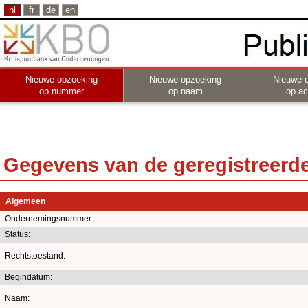
nl
fr
de
en
Nieuwe opzoeking
Nieuwe opzoeking
Nieuwe 
op nummer
op naam
op act
Gegevens van de geregistreerde 
Algemeen
Ondernemingsnummer:
Status:
Rechtstoestand:
Begindatum:
Naam: