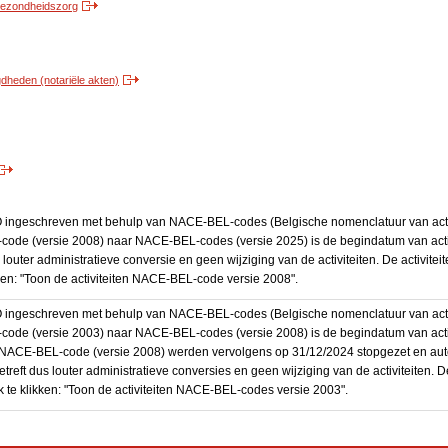
 gezondheidszorg
heden (notariële akten)
BO ingeschreven met behulp van NACE-BEL-codes (Belgische nomenclatuur van activ
code (versie 2008) naar NACE-BEL-codes (versie 2025) is de begindatum van activ
 louter administratieve conversie en geen wijziging van de activiteiten. De activi
kken: "Toon de activiteiten NACE-BEL-code versie 2008".
BO ingeschreven met behulp van NACE-BEL-codes (Belgische nomenclatuur van activ
code (versie 2003) naar NACE-BEL-codes (versie 2008) is de begindatum van activ
en NACE-BEL-code (versie 2008) werden vervolgens op 31/12/2024 stopgezet en a
treft dus louter administratieve conversies en geen wijziging van de activiteiten. 
 te klikken: "Toon de activiteiten NACE-BEL-codes versie 2003".