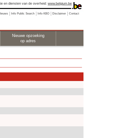
ie en diensten van de overheid:
www.belgium.be
Nieuws
Info Public Search
Info KBO
Disclaimer
Contact
Nieuwe opzoeking
op adres