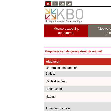
nl
fr
de
en
Nieuwe opzoeking
Nieuwe o
op nummer
op 
Gegevens van de geregistreerde entiteit
Algemeen
Ondernemingsnummer:
Status:
Rechtstoestand:
Begindatum:
Naam:
Adres van de zetel: