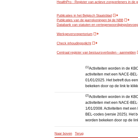
HealthPro - Register van actieve zorgverleners in de
Publicaties in het Belgisch Staatsblad
Publicaties van de jaarrekeningen bij de NBB
Databank van statuten en vertegenwoordigingsbevoegd
Werkgeversrepertorium
Check inhoudingsplicht
Centraal register van bestuursverboden - aanmelden
(1)
Activiteiten worden in de K
activiteiten met een NACE-BEL-
01/01/2025. Het betreft dus een
bekeken door op de link te kli
(2)
Activiteiten worden in de K
activiteiten met een NACE-BEL-
1/01/2008. Activiteiten met e
BEL-codes (versie 2025). Het be
worden bekeken door op de link
Naar boven
Terug