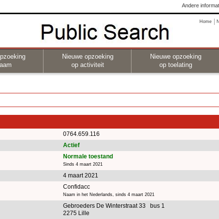
Andere informat
Home
pzoeking
Nieuwe opzoeking
Nieuwe opzoeking
naam
op activiteit
op toelating
0764.659.116
Actief
Normale toestand
Sinds 4 maart 2021
4 maart 2021
Confidacc
Naam in het Nederlands, sinds 4 maart 2021
Gebroeders De Winterstraat 33 bus 1
2275 Lille