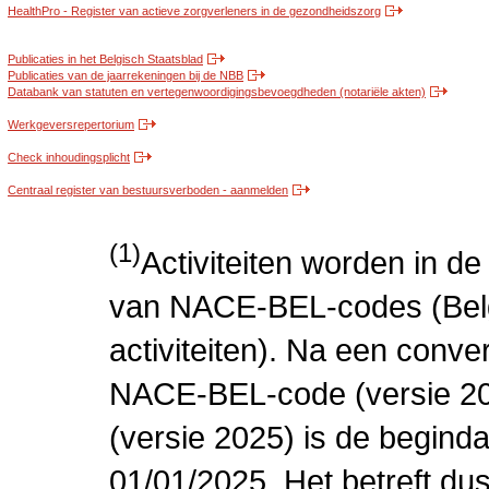
HealthPro - Register van actieve zorgverleners in de gezondheidszorg
Publicaties in het Belgisch Staatsblad
Publicaties van de jaarrekeningen bij de NBB
Databank van statuten en vertegenwoordigingsbevoegdheden (notariële akten)
Werkgeversrepertorium
Check inhoudingsplicht
Centraal register van bestuursverboden - aanmelden
(1)
Activiteiten worden in 
van NACE-BEL-codes (Bel
activiteiten). Na een conve
NACE-BEL-code (versie 2
(versie 2025) is de beginda
01/01/2025. Het betreft dus