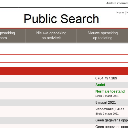
Andere informat
Home
pzoeking
Nieuwe opzoeking
Nieuwe opzoeking
naam
op activiteit
op toelating
0764.797.389
Actief
Normale toestand
Sinds 9 maart 2021
9 maart 2021
Vandewalle, Gilles
Sinds 9 maart 2021
Geen gegevens opg
Geen gegevens opg