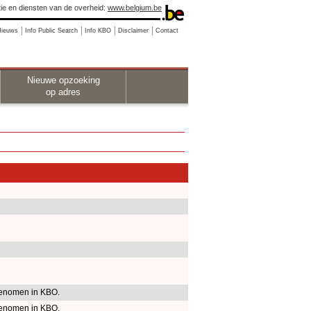
ie en diensten van de overheid:
www.belgium.be
Nieuws
Info Public Search
Info KBO
Disclaimer
Contact
Nieuwe opzoeking
op adres
enomen in KBO.
enomen in KBO.