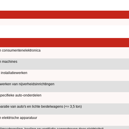
n consumentenelektronica
n machines
installatiewerken
ewerken van nijverheidsinrichtingen
pecifieke auto-onderdelen
atie van auto's en lichte bestelwagens (<= 3,5 ton)
 elektrische apparatuur
limaatregeling, koeling en ventilatie aangedreven door elektriciteit