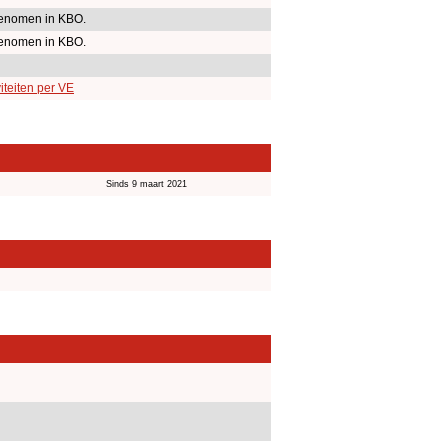
enomen in KBO.
enomen in KBO.
iteiten per VE
Sinds 9 maart 2021