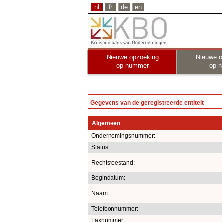
nl
fr
de
en
Nieuwe opzoeking
Nieuwe o
op nummer
op 
Gegevens van de geregistreerde entiteit
Algemeen
Ondernemingsnummer:
Status:
Rechtstoestand:
Begindatum:
Naam:
Telefoonnummer:
Faxnummer: