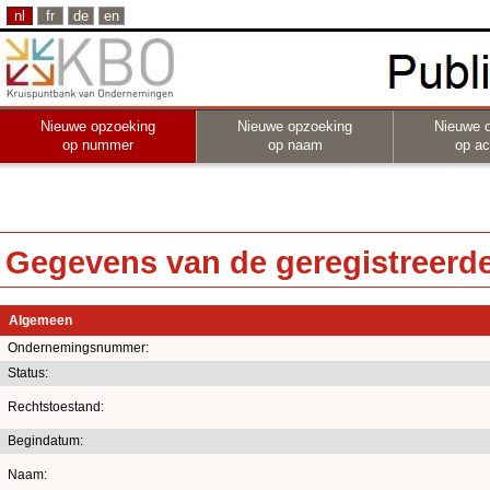
nl
fr
de
en
Nieuwe opzoeking
Nieuwe opzoeking
Nieuwe 
op nummer
op naam
op act
Gegevens van de geregistreerde 
Algemeen
Ondernemingsnummer:
Status:
Rechtstoestand:
Begindatum:
Naam: