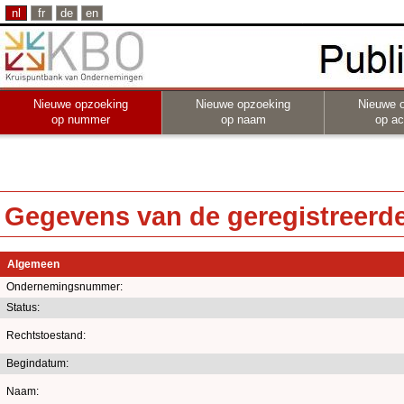
nl
fr
de
en
Nieuwe opzoeking
Nieuwe opzoeking
Nieuwe 
op nummer
op naam
op act
Gegevens van de geregistreerde 
Algemeen
Ondernemingsnummer:
Status:
Rechtstoestand:
Begindatum:
Naam: