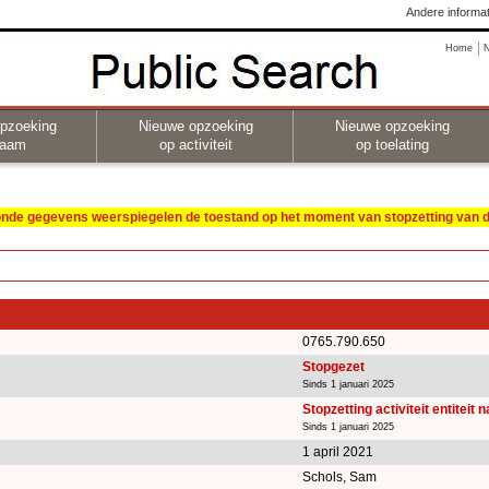
Andere informat
Home
pzoeking
Nieuwe opzoeking
Nieuwe opzoeking
naam
op activiteit
op toelating
oonde gegevens weerspiegelen de toestand op het moment van stopzetting van de
0765.790.650
Stopgezet
Sinds 1 januari 2025
Stopzetting activiteit entiteit 
Sinds 1 januari 2025
1 april 2021
Schols, Sam