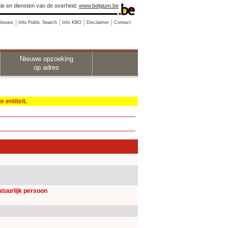
ie en diensten van de overheid:
www.belgium.be
Nieuws
Info Public Search
Info KBO
Disclaimer
Contact
Nieuwe opzoeking
op adres
 entiteit.
natuurlijk persoon