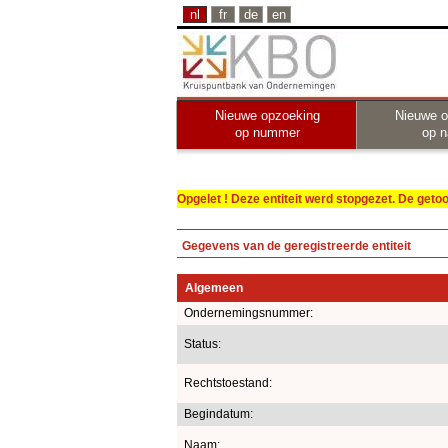
nl
fr
de
en
Nieuwe opzoeking
Nieuwe o
op nummer
op 
Opgelet ! Deze entiteit werd stopgezet. De get
Gegevens van de geregistreerde entiteit
Algemeen
Ondernemingsnummer:
Status:
Rechtstoestand:
Begindatum:
Naam: