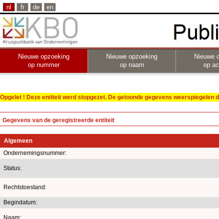
nl
fr
de
en
Nieuwe opzoeking
Nieuwe opzoeking
Nieuwe 
op nummer
op naam
op act
Opgelet ! Deze entiteit werd stopgezet. De getoonde gegevens weerspiegelen de
Gegevens van de geregistreerde entiteit
Algemeen
Ondernemingsnummer:
Status:
Rechtstoestand:
Begindatum:
Naam: