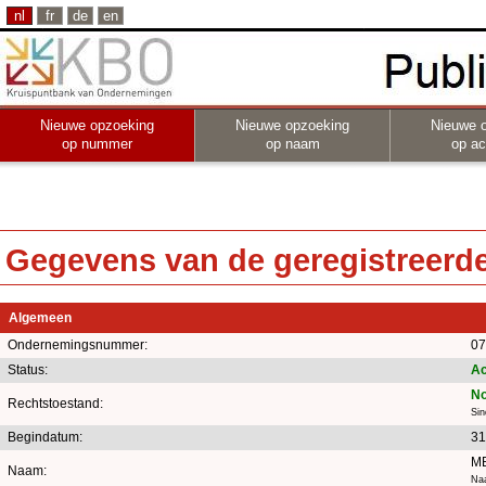
nl
fr
de
en
Nieuwe opzoeking
Nieuwe opzoeking
Nieuwe 
op nummer
op naam
op act
Gegevens van de geregistreerde 
Algemeen
Ondernemingsnummer:
07
Status:
Ac
No
Rechtstoestand:
Sin
Begindatum:
31
M
Naam:
Naa