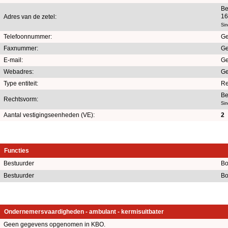
Be
16
Adres van de zetel:
Sin
Telefoonnummer:
Ge
Faxnummer:
Ge
E-mail:
Ge
Webadres:
Ge
Type entiteit:
Re
Be
Rechtsvorm:
Sin
Aantal vestigingseenheden (VE):
2
Functies
Bestuurder
Bo
Bestuurder
Bo
Ondernemersvaardigheden - ambulant - kermisuitbater
Geen gegevens opgenomen in KBO.