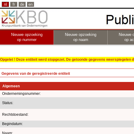
nl
fr
de
en
Nieuwe opzoeking
Nieuwe opzoeking
Nieuwe 
op nummer
op naam
op act
Opgelet ! Deze entiteit werd stopgezet. De getoonde gegevens weerspiegelen de
Gegevens van de geregistreerde entiteit
Algemeen
Ondernemingsnummer:
Status:
Rechtstoestand:
Begindatum:
Naam: