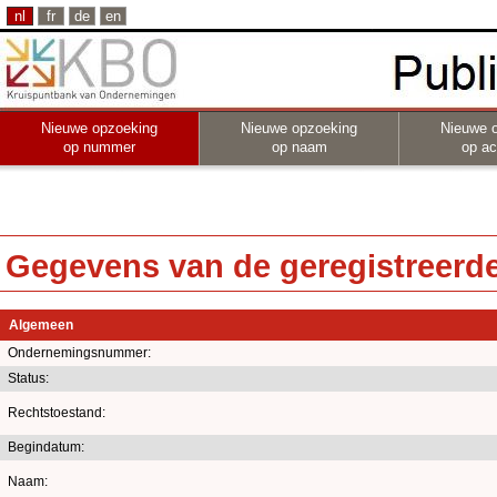
nl
fr
de
en
Nieuwe opzoeking
Nieuwe opzoeking
Nieuwe 
op nummer
op naam
op act
Gegevens van de geregistreerde 
Algemeen
Ondernemingsnummer:
Status:
Rechtstoestand:
Begindatum:
Naam: