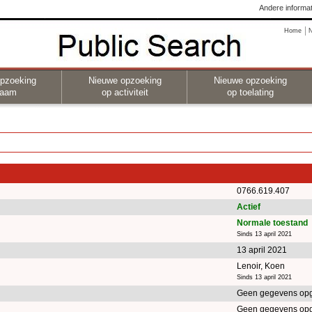
Andere informat
Home
pzoeking
Nieuwe opzoeking
Nieuwe opzoeking
naam
op activiteit
op toelating
0766.619.407
Actief
Normale toestand
Sinds 13 april 2021
13 april 2021
Lenoir, Koen
Sinds 13 april 2021
Geen gegevens op
Geen gegevens op