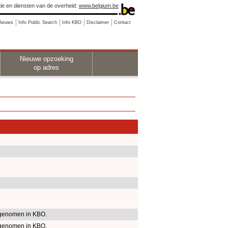
ie en diensten van de overheid:
www.belgium.be
Nieuws
Info Public Search
Info KBO
Disclaimer
Contact
Nieuwe opzoeking
op adres
genomen in KBO.
genomen in KBO.