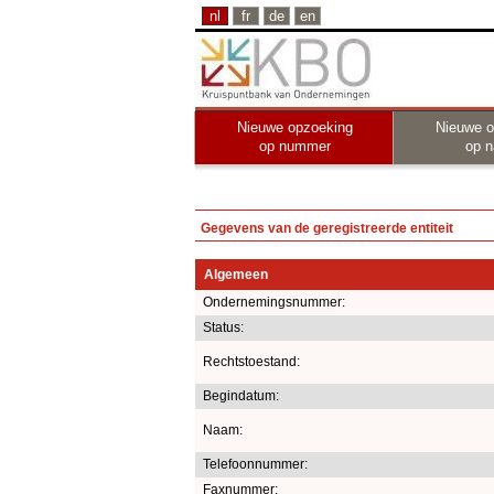
nl
fr
de
en
Nieuwe opzoeking
Nieuwe o
op nummer
op 
Gegevens van de geregistreerde entiteit
Algemeen
Ondernemingsnummer:
Status:
Rechtstoestand:
Begindatum:
Naam:
Telefoonnummer:
Faxnummer: