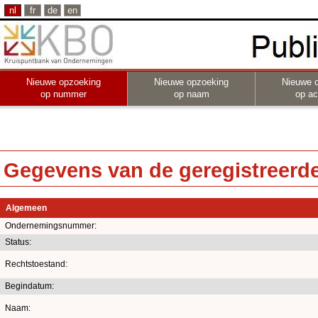
nl
fr
de
en
Nieuwe opzoeking
Nieuwe opzoeking
Nieuwe 
op nummer
op naam
op act
Gegevens van de geregistreerde 
Algemeen
Ondernemingsnummer:
Status:
Rechtstoestand:
Begindatum:
Naam: