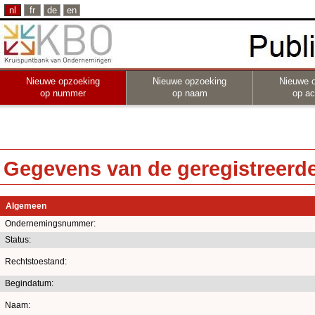
nl
fr
de
en
Nieuwe opzoeking
Nieuwe opzoeking
Nieuwe 
op nummer
op naam
op act
Gegevens van de geregistreerde 
Algemeen
Ondernemingsnummer:
Status:
Rechtstoestand:
Begindatum:
Naam: