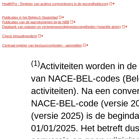
HealthPro - Register van actieve zorgverleners in de gezondheidszorg
Publicaties in het Belgisch Staatsblad
Publicaties van de jaarrekeningen bij de NBB
Databank van statuten en vertegenwoordigingsbevoegdheden (notariële akten)
Check inhoudingsplicht
Centraal register van bestuursverboden - aanmelden
(1)
Activiteiten worden in 
van NACE-BEL-codes (Bel
activiteiten). Na een conve
NACE-BEL-code (versie 2
(versie 2025) is de beginda
01/01/2025. Het betreft dus