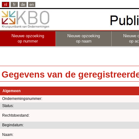
nl
fr
de
en
Nieuwe opzoeking
Nieuwe opzoeking
Nieuwe 
op nummer
op naam
op act
Gegevens van de geregistreerde 
Algemeen
Ondernemingsnummer:
Status:
Rechtstoestand:
Begindatum:
Naam: