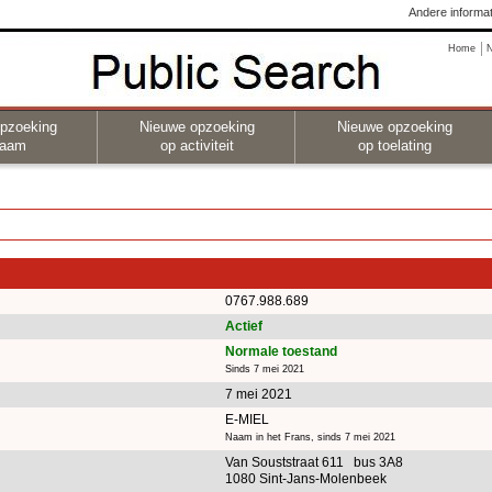
Andere informat
Home
pzoeking
Nieuwe opzoeking
Nieuwe opzoeking
naam
op activiteit
op toelating
0767.988.689
Actief
Normale toestand
Sinds 7 mei 2021
7 mei 2021
E-MIEL
Naam in het Frans, sinds 7 mei 2021
Van Souststraat 611 bus 3A8
1080 Sint-Jans-Molenbeek