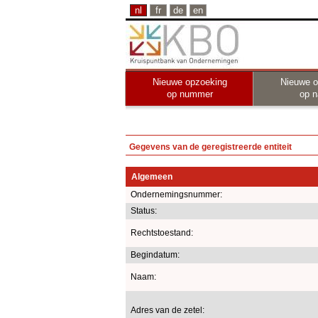
nl
fr
de
en
Nieuwe opzoeking
Nieuwe o
op nummer
op 
Gegevens van de geregistreerde entiteit
Algemeen
Ondernemingsnummer:
Status:
Rechtstoestand:
Begindatum:
Naam:
Adres van de zetel: