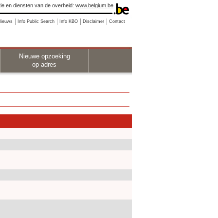
ie en diensten van de overheid:
www.belgium.be
Nieuws
Info Public Search
Info KBO
Disclaimer
Contact
Nieuwe opzoeking
op adres