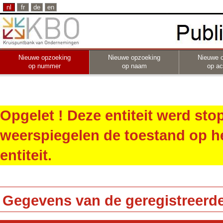
nl
fr
de
en
Nieuwe opzoeking
Nieuwe opzoeking
Nieuwe 
op nummer
op naam
op act
Opgelet ! Deze entiteit werd st
weerspiegelen de toestand op h
entiteit.
Gegevens van de geregistreerde 