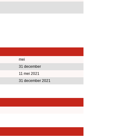
mei
31 december
11 mei 2021
31 december 2021