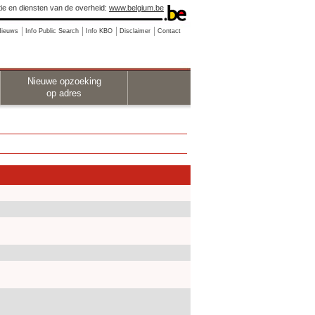
ie en diensten van de overheid:
www.belgium.be
Nieuws
Info Public Search
Info KBO
Disclaimer
Contact
Nieuwe opzoeking
op adres