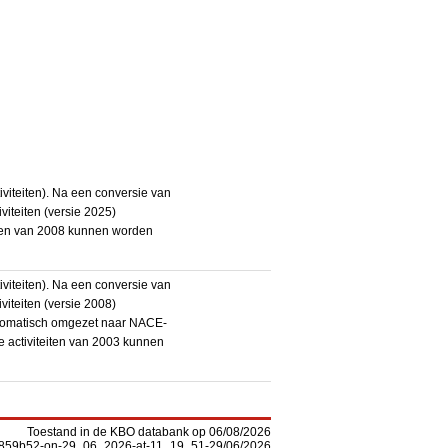
iteiten). Na een conversie van
iteiten (versie 2025)
teiten van 2008 kunnen worden
iteiten). Na een conversie van
iteiten (versie 2008)
utomatisch omgezet naar NACE-
De activiteiten van 2003 kunnen
Toestand in de KBO databank op 06/08/2026
-f5859b52-on-29_06_2026-at-11_19_51-29/06/2026