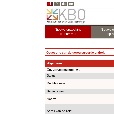
nl
fr
de
en
Nieuwe opzoeking
Nieuwe o
op nummer
op 
Gegevens van de geregistreerde entiteit
Algemeen
Ondernemingsnummer:
Status:
Rechtstoestand:
Begindatum:
Naam:
Adres van de zetel: