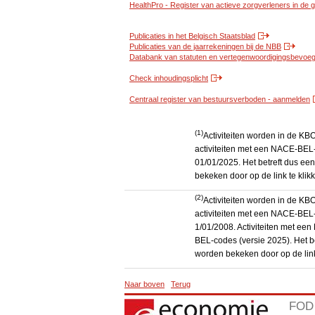
HealthPro - Register van actieve zorgverleners in de
Publicaties in het Belgisch Staatsblad
Publicaties van de jaarrekeningen bij de NBB
Databank van statuten en vertegenwoordigingsbevoegd
Check inhoudingsplicht
Centraal register van bestuursverboden - aanmelden
(1)
Activiteiten worden in de K
activiteiten met een NACE-BEL-
01/01/2025. Het betreft dus een
bekeken door op de link te kli
(2)
Activiteiten worden in de K
activiteiten met een NACE-BEL-
1/01/2008. Activiteiten met e
BEL-codes (versie 2025). Het be
worden bekeken door op de link
Naar boven
Terug
FOD 