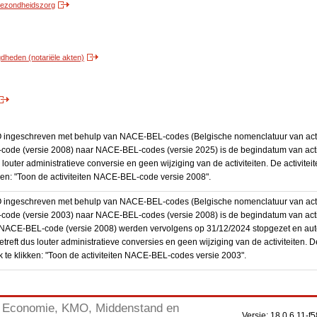
 gezondheidszorg
heden (notariële akten)
BO ingeschreven met behulp van NACE-BEL-codes (Belgische nomenclatuur van activ
code (versie 2008) naar NACE-BEL-codes (versie 2025) is de begindatum van activ
 louter administratieve conversie en geen wijziging van de activiteiten. De activi
kken: "Toon de activiteiten NACE-BEL-code versie 2008".
BO ingeschreven met behulp van NACE-BEL-codes (Belgische nomenclatuur van activ
code (versie 2003) naar NACE-BEL-codes (versie 2008) is de begindatum van activ
en NACE-BEL-code (versie 2008) werden vervolgens op 31/12/2024 stopgezet en a
treft dus louter administratieve conversies en geen wijziging van de activiteiten. 
 te klikken: "Toon de activiteiten NACE-BEL-codes versie 2003".
Economie, KMO, Middenstand en
Versie: 18.0.6.11