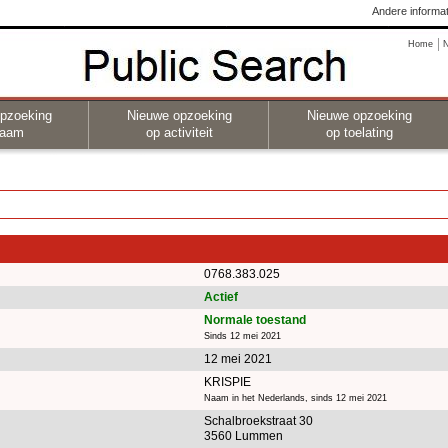
Andere informat
Home
pzoeking
Nieuwe opzoeking
Nieuwe opzoeking
naam
op activiteit
op toelating
0768.383.025
Actief
Normale toestand
Sinds 12 mei 2021
12 mei 2021
KRISPIE
Naam in het Nederlands, sinds 12 mei 2021
Schalbroekstraat 30
3560 Lummen