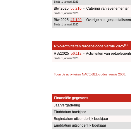
Sinds 1 januari 2025
Btw 2025
56.210
- Catering van evenementen
Sinds 1 januari 2025
Btw 2025
47.120
- Overige niet-gespecialiseer
Sinds 1 januari 2025
(1)
RSZ-activiteiten Nacebelcode versie 2025
RSZ2025
56.112
- Activiteiten van eetgelege
Sinds 1 januari 2025
Toon de activiteiten NACE-BEL-codes versie 2008
.
Financiële gegevens
Jaarvergadering
Einddatum boekjaar
Begindatum uitzonderlijk boekjaar
Einddatum uitzonderlijk boekjaar