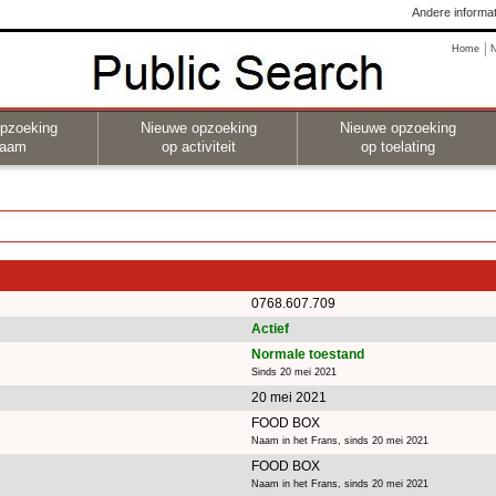
Andere informat
Home
pzoeking
Nieuwe opzoeking
Nieuwe opzoeking
naam
op activiteit
op toelating
0768.607.709
Actief
Normale toestand
Sinds 20 mei 2021
20 mei 2021
FOOD BOX
Naam in het Frans, sinds 20 mei 2021
FOOD BOX
Naam in het Frans, sinds 20 mei 2021