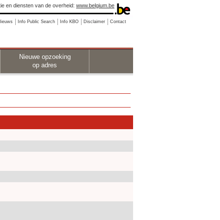
ie en diensten van de overheid:
www.belgium.be
Nieuws
Info Public Search
Info KBO
Disclaimer
Contact
Nieuwe opzoeking
op adres