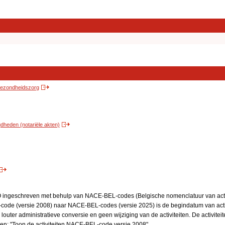
 gezondheidszorg
heden (notariële akten)
BO ingeschreven met behulp van NACE-BEL-codes (Belgische nomenclatuur van activ
code (versie 2008) naar NACE-BEL-codes (versie 2025) is de begindatum van activ
 louter administratieve conversie en geen wijziging van de activiteiten. De activi
kken: "Toon de activiteiten NACE-BEL-code versie 2008".