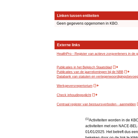
Linken tussen entiteiten
Geen gegevens opgenomen in KBO.
Externe links
HealthPro - Register van actieve zorgverleners in de
Publicaties in het Belgisch Staatsblad
Publicaties van de jaarrekeningen bij de NBB
Databank van statuten en vertegenwoordigingsbevoegd
Werkgeversrepertorium
Check inhoudingsplicht
Centraal register van bestuursverboden - aanmelden
(1)
Activiteiten worden in de K
activiteiten met een NACE-BEL-
01/01/2025. Het betreft dus een
bekeken door op de link te kli