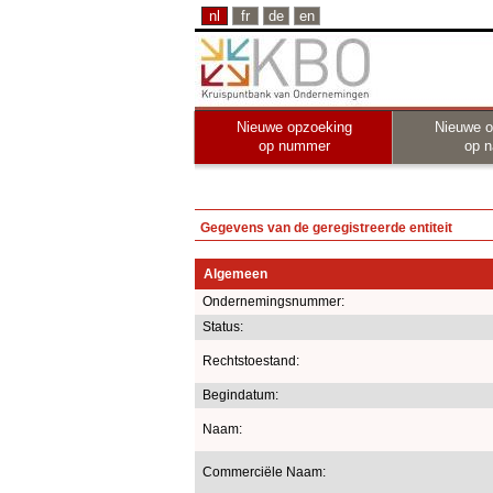
nl
fr
de
en
Nieuwe opzoeking
Nieuwe o
op nummer
op 
Gegevens van de geregistreerde entiteit
Algemeen
Ondernemingsnummer:
Status:
Rechtstoestand:
Begindatum:
Naam:
Commerciële Naam: