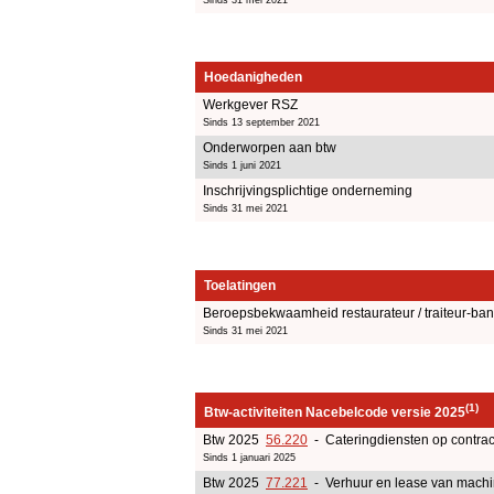
Hoedanigheden
Werkgever RSZ
Sinds 13 september 2021
Onderworpen aan btw
Sinds 1 juni 2021
Inschrijvingsplichtige onderneming
Sinds 31 mei 2021
Toelatingen
Beroepsbekwaamheid restaurateur / traiteur-b
Sinds 31 mei 2021
(1)
Btw-activiteiten Nacebelcode versie 2025
Btw 2025
56.220
- Cateringdiensten op contrac
Sinds 1 januari 2025
Btw 2025
77.221
- Verhuur en lease van machi