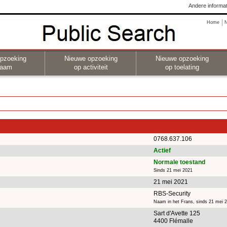
Andere informat
Home
pzoeking
Nieuwe opzoeking
Nieuwe opzoeking
naam
op activiteit
op toelating
0768.637.106
Actief
Normale toestand
Sinds 21 mei 2021
21 mei 2021
RBS-Security
Naam in het Frans, sinds 21 mei 
Sart d'Avette 125
4400 Flémalle