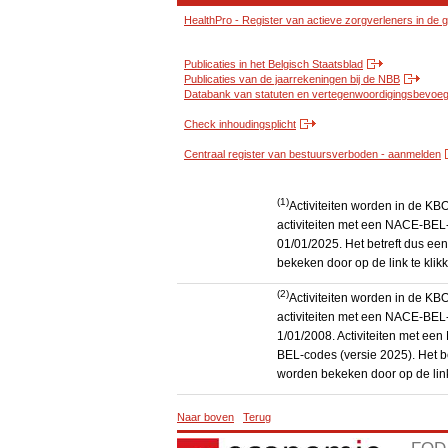
HealthPro - Register van actieve zorgverleners in de
Publicaties in het Belgisch Staatsblad
Publicaties van de jaarrekeningen bij de NBB
Databank van statuten en vertegenwoordigingsbevoegd
Check inhoudingsplicht
Centraal register van bestuursverboden - aanmelden
(1)
Activiteiten worden in de K
activiteiten met een NACE-BEL-
01/01/2025. Het betreft dus een
bekeken door op de link te kli
(2)
Activiteiten worden in de K
activiteiten met een NACE-BEL-
1/01/2008. Activiteiten met e
BEL-codes (versie 2025). Het be
worden bekeken door op de link
Naar boven
Terug