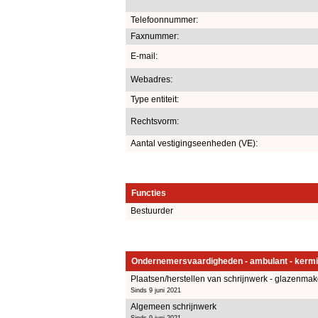
Telefoonnummer:
Faxnummer:
E-mail:
Webadres:
Type entiteit:
Rechtsvorm:
Aantal vestigingseenheden (VE):
Functies
Bestuurder
Ondernemersvaardigheden - ambulant - kermi
Plaatsen/herstellen van schrijnwerk - glazenmak
Sinds 9 juni 2021
Algemeen schrijnwerk
Sinds 9 juni 2021