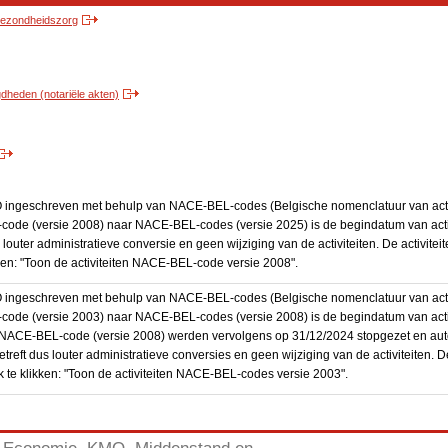
 gezondheidszorg
heden (notariële akten)
BO ingeschreven met behulp van NACE-BEL-codes (Belgische nomenclatuur van activ
code (versie 2008) naar NACE-BEL-codes (versie 2025) is de begindatum van activ
 louter administratieve conversie en geen wijziging van de activiteiten. De activi
kken: "Toon de activiteiten NACE-BEL-code versie 2008".
BO ingeschreven met behulp van NACE-BEL-codes (Belgische nomenclatuur van activ
code (versie 2003) naar NACE-BEL-codes (versie 2008) is de begindatum van activ
en NACE-BEL-code (versie 2008) werden vervolgens op 31/12/2024 stopgezet en a
treft dus louter administratieve conversies en geen wijziging van de activiteiten. 
 te klikken: "Toon de activiteiten NACE-BEL-codes versie 2003".