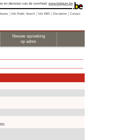
ie en diensten van de overheid:
www.belgium.be
Nieuws
Info Public Search
Info KBO
Disclaimer
Contact
Nieuwe opzoeking
op adres
2021