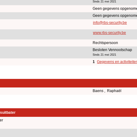
Sinds 21 mei 2021
Geen gegevens opgenome
Geen gegevens opgenome
info@rbs-security.be
www.rbs-security.be
Rechtspersoon
Besloten Vennootschap
Sinds 21 mei 2021
1
Gegevens en activiteite
Baens , Raphaël
suitbater
er