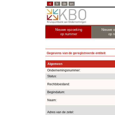
nl
fr
de
en
Nieuwe opzoeking
Nieuwe o
op nummer
op 
Gegevens van de geregistreerde entiteit
Algemeen
Ondernemingsnummer:
Status:
Rechtstoestand:
Begindatum:
Naam:
Adres van de zetel: