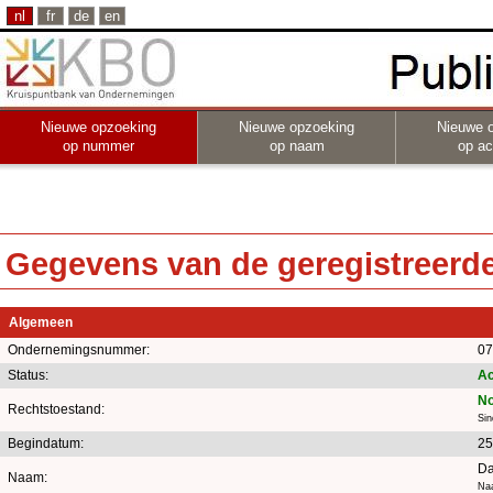
nl
fr
de
en
Nieuwe opzoeking
Nieuwe opzoeking
Nieuwe 
op nummer
op naam
op act
Gegevens van de geregistreerde 
Algemeen
Ondernemingsnummer:
07
Status:
Ac
No
Rechtstoestand:
Sin
Begindatum:
25
Da
Naam:
Naa