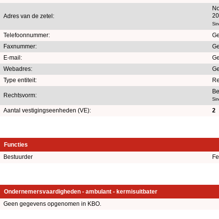
No
20
Adres van de zetel:
Sin
Telefoonnummer:
Ge
Faxnummer:
Ge
E-mail:
Ge
Webadres:
Ge
Type entiteit:
Re
Be
Rechtsvorm:
Sin
Aantal vestigingseenheden (VE):
2
Functies
Bestuurder
Fe
Ondernemersvaardigheden - ambulant - kermisuitbater
Geen gegevens opgenomen in KBO.