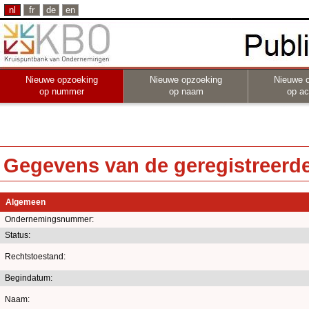
nl
fr
de
en
Nieuwe opzoeking
Nieuwe opzoeking
Nieuwe 
op nummer
op naam
op act
Gegevens van de geregistreerde 
Algemeen
Ondernemingsnummer:
Status:
Rechtstoestand:
Begindatum:
Naam: